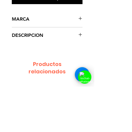
MARCA
ADA
DESCRIPCION
VUPPA-Ⅰ, un extractor de
superficie de agua de acero
inoxidable, ahora se renueva
Productos
funcionalmente como VUPPA-Ⅱ.
relacionados
No solo cambió una
funcionalidad básica, sino que
también adoptó un interruptor
flotante interno que evita la
cavitación causada por un
cambio en el nivel del agua.
El componente se ha
simplificado lo suficiente para
facilitar el