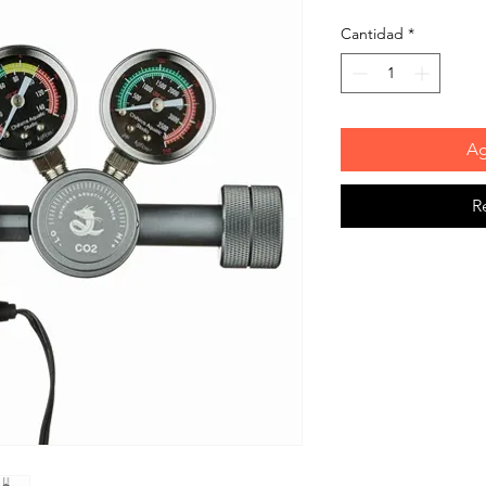
Cantidad
*
Ag
R