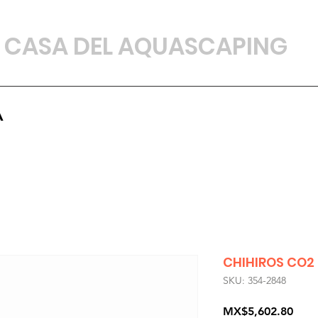
CASA DEL AQUASCAPING
A
CHIHIROS CO2
SKU: 354-2848
Prec
MX$5,602.80