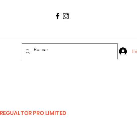
Contáctano
56 1627 4456
In
 REGUALTOR PRO LIMITED
io