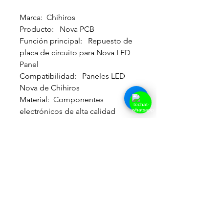
Marca: Chihiros
Producto: Nova PCB
Función principal: Repuesto de
placa de circuito para Nova LED
Panel
Compatibilidad: Paneles LED
Nova de Chihiros
Material: Componentes
electrónicos de alta calidad
Instalación: Fácil, sin necesidad
de modificaciones
Durabilidad: Alta, diseñado para
uso prolongado
Uso recomendado: Sustitución
de PCB dañada o desgaste en
Nova LED Panel.