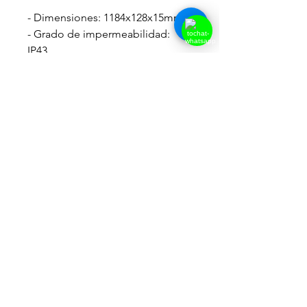
- Dimensiones: 1184x128x15mm
- Grado de impermeabilidad:
IP43
- Número de LEDS: 80 Leds RGB
3 en 1
- Flujo luminoso: 4800Lumenes
- Potencia eléctrica: 90W
- Rango de funcionamiento: -20 a
40ºC
- App: My Chihiros disponible
tanto en Play Store (Android)
como el App Store (iOS)
Mas información
Corresponde con la evolución de
la serie RGB A-Plus, pues
manteniendo parámetros