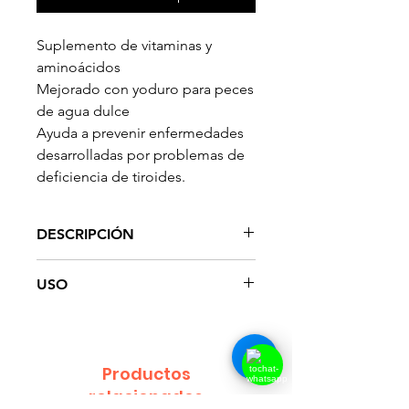
Suplemento de vitaminas y
aminoácidos
Mejorado con yoduro para peces
de agua dulce
Ayuda a prevenir enfermedades
desarrolladas por problemas de
deficiencia de tiroides.
DESCRIPCIÓN
Nourish ™ es un suplemento
USO
integral de vitaminas,
aminoácidos y oligoelementos
Agitar bien antes de usar.
desarrollado para abordar los
Para obtener mejores resultados,
requisitos nutricionales
remoje el alimento para peces,
Productos
comúnmente asociados con el
como NutriDiet® Flakes de
relacionados
alojamiento de sistemas cerrados
Seachem , en una tapa de