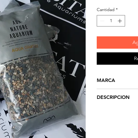
Cantidad
*
Ag
R
MARCA
ADA
DESCRIPCION
Aqua Gravel es gra
aumenta la dureza 
puede utilizar dir
acuario o como gr