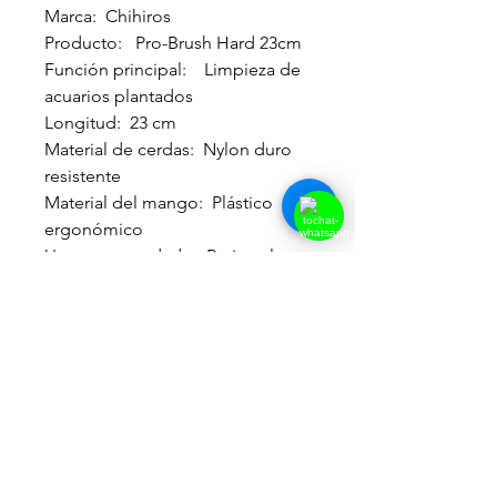
Marca: Chihiros
Producto: Pro-Brush Hard 23cm
Función principal: Limpieza de
acuarios plantados
Longitud: 23 cm
Material de cerdas: Nylon duro
resistente
Material del mango: Plástico
ergonómico
Uso recomendado: Retirar algas,
suciedad y restos del vidrio y
sustrato
Durabilidad: Alta, resistente al
desgaste por uso frecuente
Seguridad: No daña vidrio ni
plantas delicadas
Estilo: Profesional y funcional