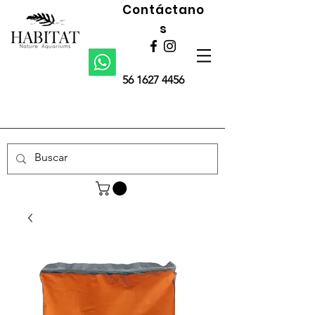
Contáctano
s
56 1627 4456