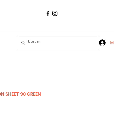
Contáctano
56 1627 4456
In
N SHEET 90 GREEN
io