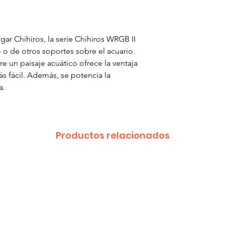
inoxidable
- La altura se pue
acero inoxidable.
gar Chihiros, la serie Chihiros WRGB II
o de otros soportes sobre el acuario.
e un paisaje acuático ofrece la ventaja
 fácil. Además, se potencia la
a.
Productos relacionados