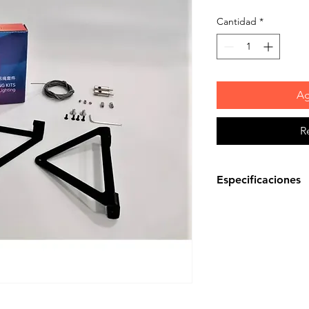
Cantidad
*
Ag
R
Especificaciones
- El cable de acer
2 metros de largo.
- La altura se pue
acero inoxidable.
- Soportes de acer
regulable
- Suspensión de ca