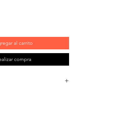
regar al carrito
ealizar compra
o tiene 1 mm de espesor y unos
de ajustar mediante soportes de
o inoxidable para altura
ble de alta calidad de acero