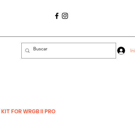
Contáctano
56 1627 4456
In
KIT FOR WRGB II PRO